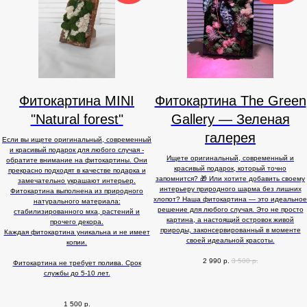
Фитокартина MINI
Фитокартина The Green
"Natural forest"
Gallery — Зеленая
галерея
Если вы ищете оригинальный, современный
и красивый подарок для любого случая -
Ищете оригинальный, современный и
обратите внимание на фитокартины. Они
красивый подарок, который точно
прекрасно подходят в качестве подарка и
запомнится? 🎁 Или хотите добавить своему
замечательно украшают интерьер.
интерьеру природного шарма без лишних
Фитокартина выполнена из природного
хлопот? Наша фитокартина — это идеальное
натурального материала:
решение для любого случая. Это не просто
стабилизированного мха, растений и
картина, а настоящий островок живой
прочего декора.
природы, законсервированный в моменте
Каждая фитокартина уникальна и не имеет
своей идеальной красоты.
копии.
2 990
р.
3 500
р.
Фитокартина не требует полива. Срок
службы до 5-10 лет.
1 500
р.