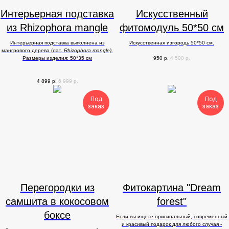
Интерьерная подставка
Искусственный
из Rhizophora mangle
фитомодуль 50*50 см
Интерьерная подставка выполнена из
Искусственная изгородь 50*50 см.
мангрового дерева (лат.
Rhizophora
mangle)
.
Размеры изделия: 50*35 см
950
р.
4 500
р.
4 899
р.
6 999
р.
Под
Под
заказ
заказ
Перегородки из
Фитокартина "Dream
самшита в кокосовом
forest"
боксе
Если вы ищете оригинальный, современный
и красивый подарок для любого случая -