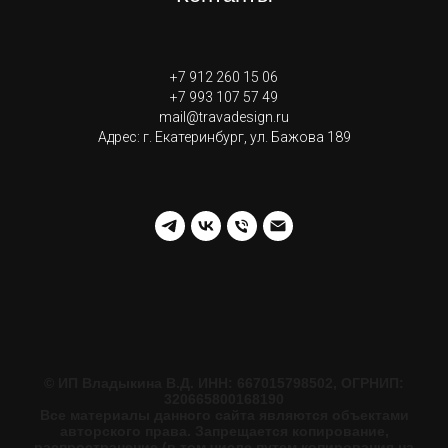
+7 912 260 15 06
+7 993 107 57 49
mail@travadesign.ru
Адрес: г. Екатеринбург, ул. Бажова 189
© ИП Владыкина В.Д. ИНН: 667015798502, ОГРНИП:
320665800168190
Все материалы данного сайта являются объектами
авторского права. Запрещается копирование,
распространение (в том числе путем копирования на