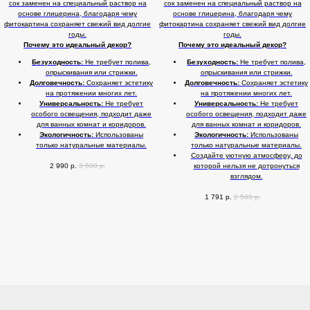
сок заменен на специальный раствор на
сок заменен на специальный раствор на
основе глицерина, благодаря чему
основе глицерина, благодаря чему
фитокартина сохраняет свежий вид долгие
фитокартина сохраняет свежий вид долгие
годы.
годы.
Почему это идеальный декор?
Почему это идеальный декор?
Безуходность:
Не требует полива,
Безуходность:
Не требует полива,
опрыскивания или стрижки.
опрыскивания или стрижки.
Долговечность:
Сохраняет эстетику
Долговечность:
Сохраняет эстетику
на протяжении многих лет.
на протяжении многих лет.
Универсальность:
Не требует
Универсальность:
Не требует
особого освещения, подходит даже
особого освещения, подходит даже
для ванных комнат и коридоров.
для ванных комнат и коридоров.
Экологичность:
Использованы
Экологичность:
Использованы
только натуральные материалы.
только натуральные материалы.
Создайте уютную атмосферу, до
которой нельзя не дотронуться
2 990
р.
3 500
р.
взглядом.
1 791
р.
2 500
р.