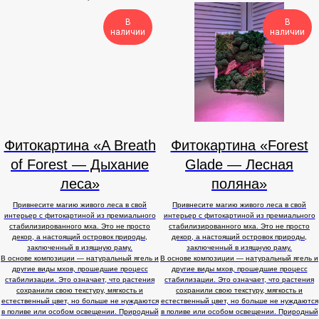
В
В
наличии
наличии
Фитокартина «A Breath
Фитокартина «Forest
of Forest — Дыхание
Glade — Лесная
леса»
поляна»
Привнесите магию живого леса в свой
Привнесите магию живого леса в свой
интерьер с фитокартиной из премиального
интерьер с фитокартиной из премиального
стабилизированного мха. Это не просто
стабилизированного мха. Это не просто
декор, а настоящий островок природы,
декор, а настоящий островок природы,
заключенный в изящную раму.
заключенный в изящную раму.
В основе композиции — натуральный ягель и
В основе композиции — натуральный ягель и
другие виды мхов, прошедшие процесс
другие виды мхов, прошедшие процесс
стабилизации. Это означает, что растения
стабилизации. Это означает, что растения
сохранили свою текстуру, мягкость и
сохранили свою текстуру, мягкость и
естественный цвет, но больше не нуждаются
естественный цвет, но больше не нуждаются
в поливе или особом освещении. Природный
в поливе или особом освещении. Природный