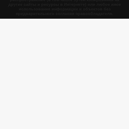
другие сайты и ресурсы в Интернете) или любое иное
использование информации и объектов без
предварительного согласия правообладателя.