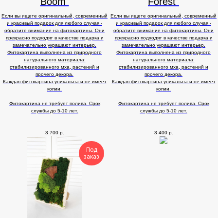
Boom"
Forest"
Если вы ищете оригинальный, современный
Если вы ищете оригинальный, современный
и красивый подарок для любого случая -
и красивый подарок для любого случая -
обратите внимание на фитокартины. Они
обратите внимание на фитокартины. Они
прекрасно подходят в качестве подарка и
прекрасно подходят в качестве подарка и
замечательно украшают интерьер.
замечательно украшают интерьер.
Фитокартина выполнена из природного
Фитокартина выполнена из природного
натурального материала:
натурального материала:
стабилизированного мха, растений и
стабилизированного мха, растений и
прочего декора.
прочего декора.
Каждая фитокартина уникальна и не имеет
Каждая фитокартина уникальна и не имеет
копии.
копии.
Фитокартина не требует полива. Срок
Фитокартина не требует полива. Срок
службы до 5-10 лет.
службы до 5-10 лет.
3 700
р.
3 400
р.
Под
заказ