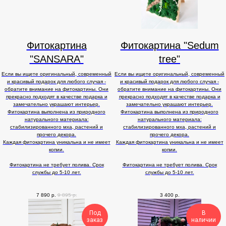
Фитокартина
Фитокартина "Sedum
"SANSARA"
tree"
Если вы ищете оригинальный, современный
Если вы ищете оригинальный, современный
и красивый подарок для любого случая -
и красивый подарок для любого случая -
обратите внимание на фитокартины. Они
обратите внимание на фитокартины. Они
прекрасно подходят в качестве подарка и
прекрасно подходят в качестве подарка и
замечательно украшают интерьер.
замечательно украшают интерьер.
Фитокартина выполнена из природного
Фитокартина выполнена из природного
натурального материала:
натурального материала:
стабилизированного мха, растений и
стабилизированного мха, растений и
прочего декора.
прочего декора.
Каждая фитокартина уникальна и не имеет
Каждая фитокартина уникальна и не имеет
копии.
копии.
Фитокартина не требует полива. Срок
Фитокартина не требует полива. Срок
службы до 5-10 лет.
службы до 5-10 лет.
7 890
р.
9 895
р.
3 400
р.
Под
В
заказ
наличии