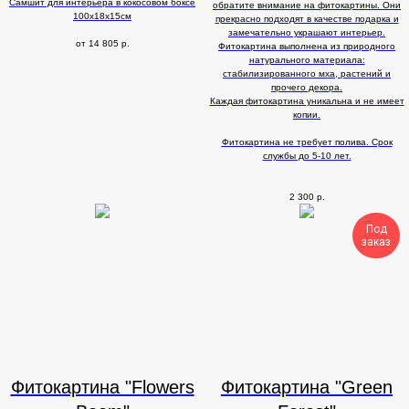
Самшит для интерьера в кокосовом боксе
обратите внимание на фитокартины. Они
100х18х15см
прекрасно подходят в качестве подарка и
замечательно украшают интерьер.
от
14 805
р.
Фитокартина выполнена из природного
натурального материала:
стабилизированного мха, растений и
прочего декора.
Каждая фитокартина уникальна и не имеет
копии.
Фитокартина не требует полива. Срок
службы до 5-10 лет.
2 300
р.
Под
заказ
Фитокартина "Flowers
Фитокартина "Green