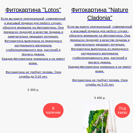
Фитокартина "Lotos"
Фитокартина "Nature
Cladonia"
Если вы ищете оригинальный, современный
и красивый подарок для любого случая -
Если вы ищете оригинальный, современный
обратите внимание на фитокартины. Они
и красивый подарок для любого случая -
прекрасно подходят в качестве подарка и
обратите внимание на фитокартины. Они
замечательно украшают интерьер.
прекрасно подходят в качестве подарка и
Фитокартина выполнена из природного
замечательно украшают интерьер.
натурального материала:
Фитокартина выполнена из природного
стабилизированного мха, растений и
натурального материала:
прочего декора.
стабилизированного мха, растений и
Каждая фитокартина уникальна и не имеет
прочего декора.
копии.
Каждая фитокартина уникальна и не имеет
копии.
Фитокартина не требует полива. Срок
службы до 5-10 лет.
Фитокартина не требует полива. Срок
службы до 5-10 лет.
2 300
р.
3 400
р.
В
Под
наличии
заказ